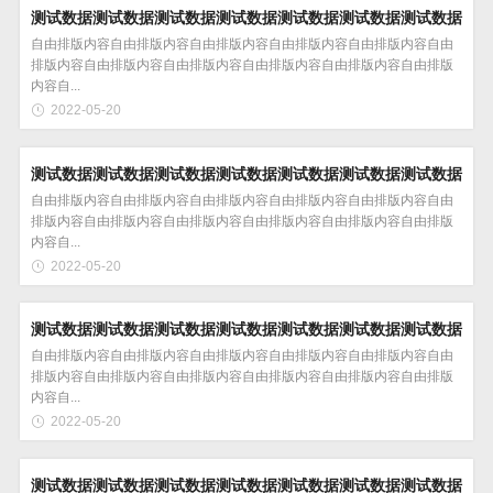
测试数据测试数据测试数据测试数据测试数据测试数据测试数据
自由排版内容自由排版内容自由排版内容自由排版内容自由排版内容自由
排版内容自由排版内容自由排版内容自由排版内容自由排版内容自由排版
内容自...
2022-05-20
测试数据测试数据测试数据测试数据测试数据测试数据测试数据
自由排版内容自由排版内容自由排版内容自由排版内容自由排版内容自由
排版内容自由排版内容自由排版内容自由排版内容自由排版内容自由排版
内容自...
2022-05-20
测试数据测试数据测试数据测试数据测试数据测试数据测试数据
自由排版内容自由排版内容自由排版内容自由排版内容自由排版内容自由
排版内容自由排版内容自由排版内容自由排版内容自由排版内容自由排版
内容自...
2022-05-20
测试数据测试数据测试数据测试数据测试数据测试数据测试数据