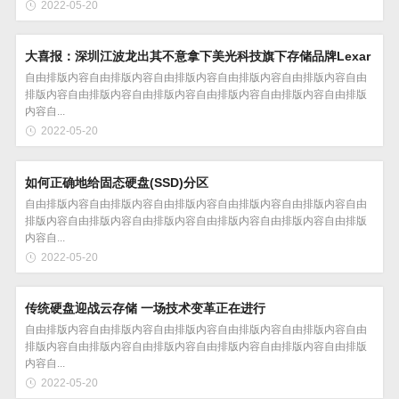
2022-05-20
大喜报：深圳江波龙出其不意拿下美光科技旗下存储品牌Lexar
自由排版内容自由排版内容自由排版内容自由排版内容自由排版内容自由
排版内容自由排版内容自由排版内容自由排版内容自由排版内容自由排版
内容自...
2022-05-20
如何正确地给固态硬盘(SSD)分区
自由排版内容自由排版内容自由排版内容自由排版内容自由排版内容自由
排版内容自由排版内容自由排版内容自由排版内容自由排版内容自由排版
内容自...
2022-05-20
传统硬盘迎战云存储 一场技术变革正在进行
自由排版内容自由排版内容自由排版内容自由排版内容自由排版内容自由
排版内容自由排版内容自由排版内容自由排版内容自由排版内容自由排版
内容自...
2022-05-20