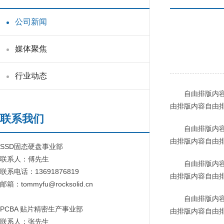
公司新闻
媒体聚焦
行业动态
自由排版内容自
由排版内容自由
联系我们
自由排版内容自
由排版内容自由
SSD固态硬盘事业部
联系人：傅先生
自由排版内容自
联系电话：13691876819
由排版内容自由
邮箱：tommyfu@rocksolid.cn
自由排版内容自
PCBA 贴片精密生产事业部
由排版内容自由
联系人：张先生