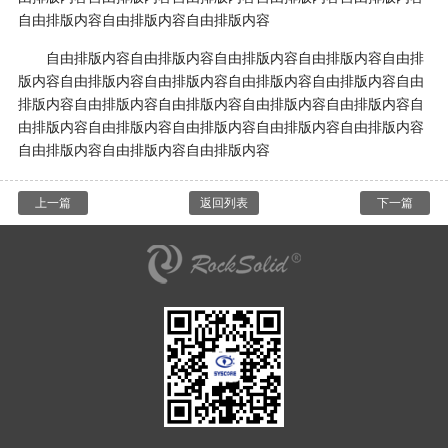
自由排版内容自由排版内容自由排版内容
自由排版内容自由排版内容自由排版内容自由排版内容自由排
版内容自由排版内容自由排版内容自由排版内容自由排版内容自由
排版内容自由排版内容自由排版内容自由排版内容自由排版内容自
由排版内容自由排版内容自由排版内容自由排版内容自由排版内容
自由排版内容自由排版内容自由排版内容
上一篇
返回列表
下一篇