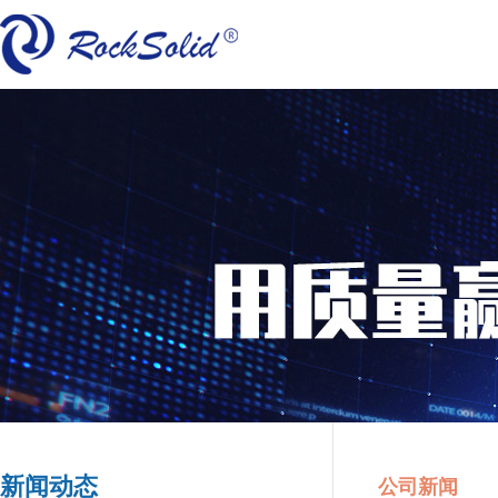
新闻动态
公司新闻