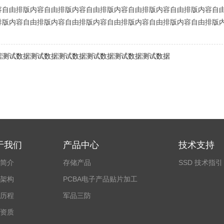
由排版内容自由排版内容自由排版内容自由排版内容自由排版内容自由
排版内容自由排版内容自由排版内容自由排版内容自由排版内容自由排版
据测试数据测试数据测试数据测试数据测试数据测试数据
于我们
产品中心
技术支持
简介
存储产品
SSD 技术指引
架构
PCBA电子产品贴片加工
历程
军品三防
资质