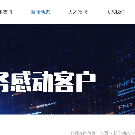
术支持
新闻动态
人才招聘
联系我们
您现在的位置：
首页
>
新闻动态
>