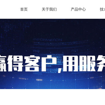
首页
关于我们
产品中心
技