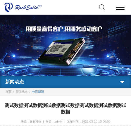
新闻动态
首页
新闻动态
公司新闻
测试数据测试数据测试数据测试数据测试数据测试数据测试
数据
来源：磐石科技
|
作者：admin
|
发布时间：2022-05-20 15:00:00