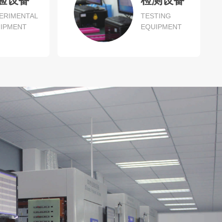
验设备
检测设备
ERIMENTAL
TESTING
IPMENT
EQUIPMENT