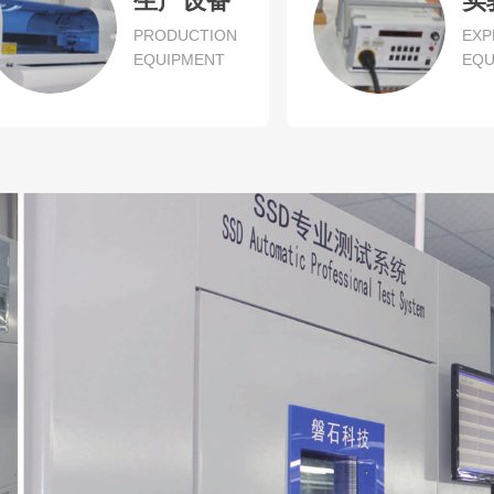
生产设备
实
PRODUCTION
EXP
EQUIPMENT
EQU