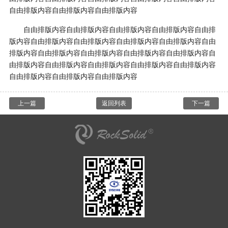
自由排版内容自由排版内容自由排版内容
自由排版内容自由排版内容自由排版内容自由排版内容自由排
版内容自由排版内容自由排版内容自由排版内容自由排版内容自由
排版内容自由排版内容自由排版内容自由排版内容自由排版内容自
由排版内容自由排版内容自由排版内容自由排版内容自由排版内容
自由排版内容自由排版内容自由排版内容
上一篇
返回列表
下一篇