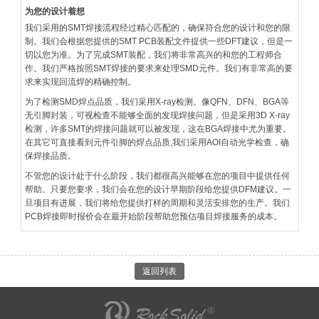
为您的设计着想
我们采用的SMT焊接流程经过精心匹配的，确保符合您的设计和您的限
制。我们会根据您提供的SMT PCB装配文件提供一些DFT建议，但是一
切以您为准。为了完成SMT装配，我们将非常高兴的和您的工程师合
作。我们严格按照SMT焊接的要求来处理SMD元件。我们有非常高的要
求来实现回流焊的精确控制。
为了检测SMD焊点品质，我们采用X-ray检测。像QFN、DFN、BGA等
无引脚封装，可视检查不能够全面的发现焊接问题，但是采用3D X-ray
检测，许多SMT的焊接问题就可以被发现，这在BGA焊接中尤为重要。
在其它可直接看到元件引脚的焊点品质,我们采用AOI自动光学检查，确
保焊接品质。
不管您的设计处于什么阶段，我们都很高兴能够在您的项目中提供任何
帮助。只要您要求，我们会在您的设计早期阶段给您提供DFM建议。一
旦项目有进展，我们将给您提供打样的周期和灵活安排您的生产。我们
PCB焊接即时报价会在最开始阶段帮助您预估项目焊接服务的成本。
返回列表